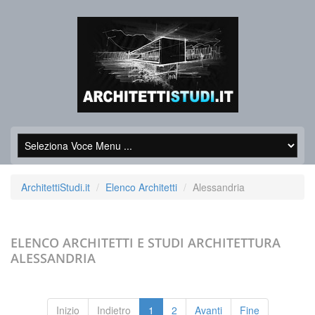
ArchitettiStudi.it
Elenco Architetti
Alessandria
ELENCO ARCHITETTI E STUDI ARCHITETTURA
ALESSANDRIA
Inizio
Indietro
1
2
Avanti
Fine